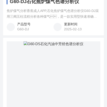
G60-DJ石化焦炉煤气色谱分析仪
焦炉煤气分析香蕉成人APP,石化焦炉煤气色谱分析仪G60-DJ采
用三阀五柱流程分析各种煤气，是一款实用型快速准确的
工业气体实验室分析仪，另外可提供机架安装的在线版本
产品型号
更新时间
PG6，用于台式安装的PG20，用于现场便携
G60-DJ
2025-02-13
分析的PG10。