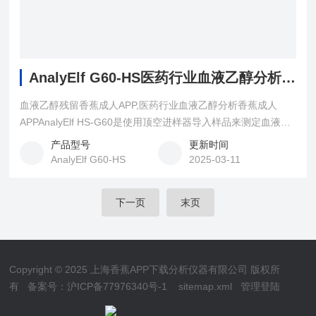
AnalyElf G60-HS医药行业血液乙醇分析香蕉成人APP
血液乙醇残留香蕉成人APP,医药行业血液乙醇分析香蕉成人
APPAnalyElf HS-G60是使用顶空进样器导入样品来测定血液中
乙醇含量的香蕉成人APP,以叔丁醇做内标物,一次进样用分流器
产品型号
更新时间
来进行双柱并联分析,不仅能够准确的定性乙醇峰,还可以验证定
AnalyElf G60-HS
2025-03-11
量的准确性,增加数据可靠性避免司法鉴定中的误判。
下一页
末页
Copyright © 2025 上海香蕉APP下载分析仪器有限公司 版权所
有
备案号：沪ICP备77976340号-1
sitemap.xml
管理登陆