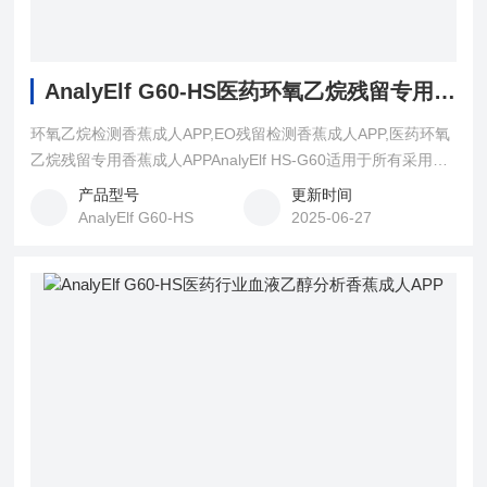
AnalyElf G60-HS医药环氧乙烷残留专用香蕉成人APP
环氧乙烷检测香蕉成人APP,EO残留检测香蕉成人APP,医药环氧
乙烷残留专用香蕉成人APPAnalyElf HS-G60适用于所有采用环
氧乙烷灭菌装置消毒灭菌的一次性医疗用品的环氧乙烷残留量
产品型号
更新时间
检测。同时也适用于所有要求使用顶空气相色谱法检测
AnalyElf G60-HS
2025-06-27
残留或单体的应用。