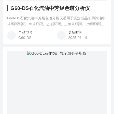
G60-DS石化汽油中芳烃色谱分析仪
G60-DS石化汽油中芳烃色谱分析仪适用于测定成品车用汽油中
苯、甲苯、乙苯、二甲苯、C9、
和C9以上重芳烃和总芳烃的含量，满足ASTM
产品型号
更新时间
D5580，SH/T 0693方法标准，香蕉APP下载
G60-DS
2025-01-14
对每台出厂的汽油芳烃分析仪都经过严格的调试和检
测。