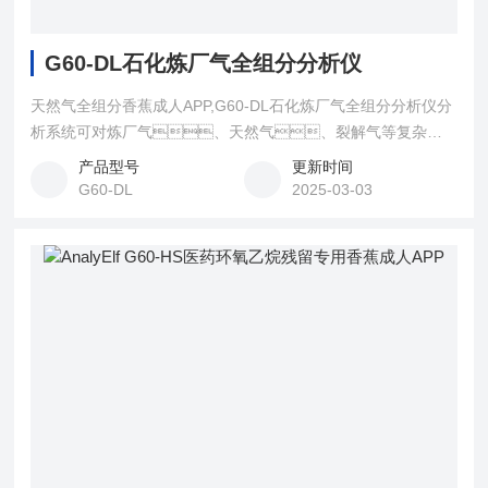
G60-DL石化炼厂气全组分分析仪
天然气全组分香蕉成人APP,G60-DL石化炼厂气全组分分析仪分
析系统可对炼厂气、天然气、裂解气等复杂的
工业气体中的组分进行检测，也同样适合要求分离
产品型号
更新时间
H2、N2、O2、CO2、
G60-DL
2025-03-03
CH4、CO、H2S及C2～C5、C6+烃类的混
合气体的所有应用；